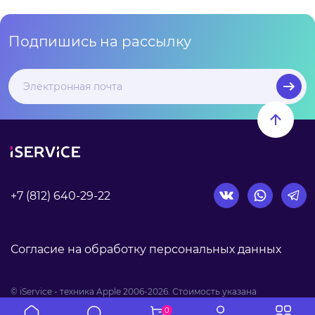
Подпишись на рассылку
+7 (812) 640-29-22
Согласие на обработку персональных данных
© iService - техника Apple 2006-2026. Стоимость указана
при оплате наличными.
0
Вся информация на сайте носит справочный характер и не