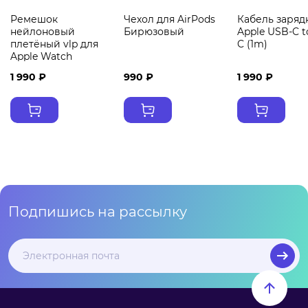
Ремешок
Чехол для AirPods
Кабель заря
нейлоновый
Бирюзовый
Apple USB-C t
плетёный vlp для
C (1m)
Apple Watch
38/40/41 S/M 2шт
1 990 ₽
990 ₽
1 990 ₽
белый
Подпишись на рассылку