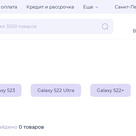
Санкт-Пе
 оплата
Кредит и рассрочка
Еще
В
axy S23
Galaxy S22 Ultra
Galaxy S22+
айдено
0 товаров