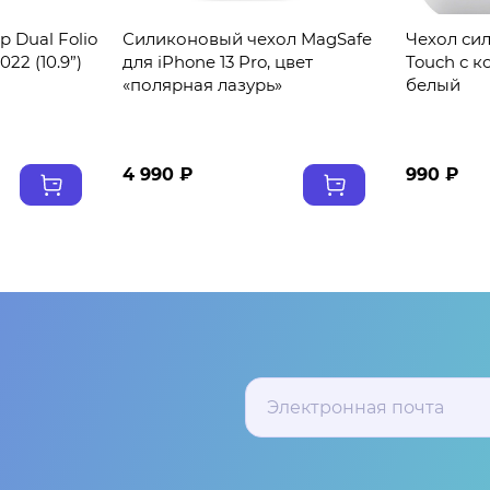
 Dual Folio
Силиконовый чехол MagSafe
Чехол сил
022 (10.9”)
для iPhone 13 Pro, цвет
Touch с к
«полярная лазурь»
белый
4 990 ₽
990 ₽