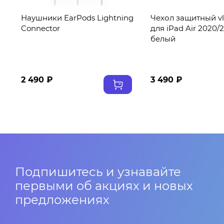
ne
Наушники EarPods Lightning
Чехол защитный vlp
Connector
для iPad Air 2020/2
белый
2 490 ₽
3 490 ₽
Подпишитесь и узнавайте
первыми об акциях и новых
предложениях