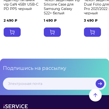
Адаптер питания
Чехол защитный vlp
Чехол защитн
vlp GaN 45Вт USB-C
Silicone Case для
Dual Folio для
PD PPS черный
Samsung Galaxy
Pro 2021/2022 (
S22+ белый
черный
2 490 ₽
1 490 ₽
3 490 ₽
Подпишись на рассылку