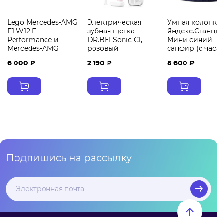
Lego Mercedes-AMG
Электрическая
Умная колонк
F1 W12 E
зубная щетка
Яндекс.Станц
Performance и
DR.BEI Sonic C1,
Мини синий
Mercedes-AMG
розовый
сапфир (с ча
Project One 76909
6 000 ₽
2 190 ₽
8 600 ₽
Подпишись на рассылку