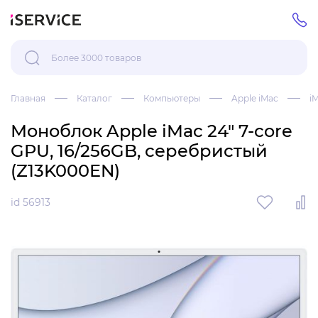
Главная
Каталог
Компьютеры
Apple iMac
i
Моноблок Apple iMac 24" 7-core
GPU, 16/256GB, серебристый
(Z13K000EN)
id 56913