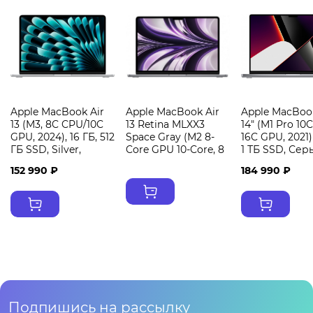
Apple MacBook Air
Apple MacBook Air
Apple MacBoo
13 (M3, 8C CPU/10C
13 Retina MLXX3
14" (M1 Pro 10
GPU, 2024), 16 ГБ, 512
Space Gray (M2 8-
16C GPU, 2021)
ГБ SSD, Silver,
Core GPU 10-Core, 8
1 ТБ SSD, Сер
(серебристый)
GB, 512 Gb)
космос MKGQ
152 990 ₽
184 990 ₽
MXCT3
Подпишись на рассылку