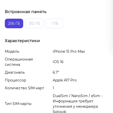
Встроенная память
256 ГБ
512 ГБ
1 ТБ
Характеристики
Модель
iPhone 15 Pro Max
Операционная
iOS 16
система
Диагональ
6.7"
Процессор
Apple A17 Pro
Количество SIM-карт
1
DualSim / NanoSim / eSim -
Информация требует
Тип SIM-карты
уточнения у менеджера
Sotovik