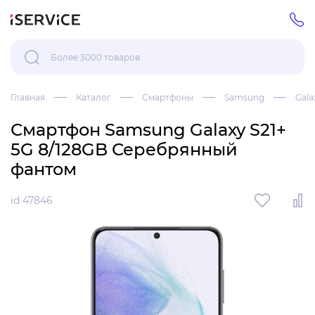
Главная
Каталог
Смартфоны
Samsung
Gala
Смартфон Samsung Galaxy S21+
5G 8/128GB Серебрянный
фантом
id 47846