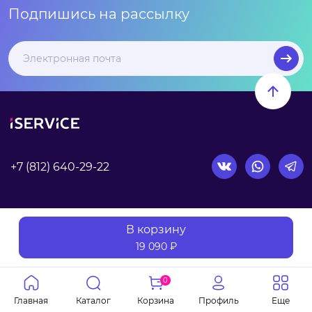
Подпишись на рассылку
+7 (812) 640-29-22
Согласие на обработку персональных данных
В корзину
19 090 ₽
© iService - техника Apple 2006-2026. Стоимость указана
при оплате наличными.
0
Вся информация на сайте носит справочный характер и не
является публичной офертой.
Главная
Каталог
Корзина
Профиль
Еще