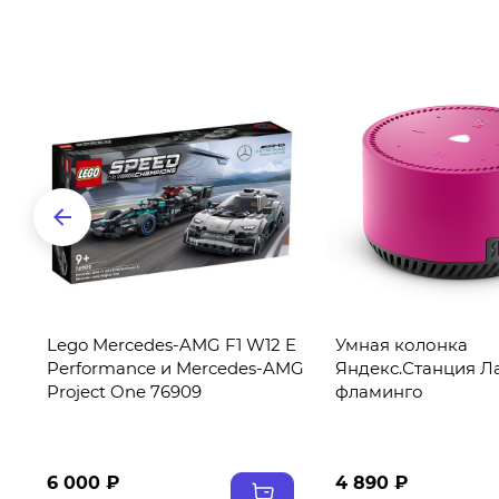
D
Lego Mercedes-AMG F1 W12 E
Умная колонка
Performance и Mercedes-AMG
Яндекс.Станция Ла
Project One 76909
фламинго
6 000 ₽
4 890 ₽